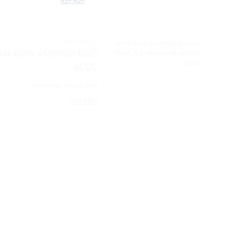
 Jens-Petter Jørgensen 19. April
00:00
11.05.2026
gensen 18. April 2026
Jens-Petter Jørgensen
00:00
HØR HER
11.05.2026