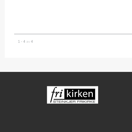
Kveldsmøte med Jens-Petter Jørg
00:00
1 - 4
av
4