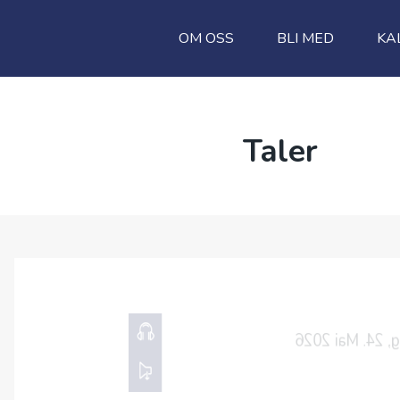
OM OSS
BLI MED
KA
Taler
26.05.2026
Gudstjeneste Pin
John Arne Gladsø
00:00
HØR HER