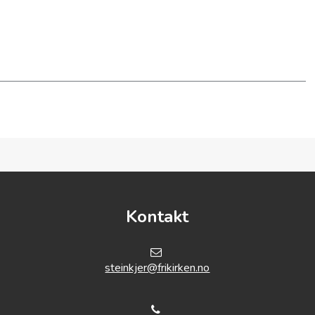
ensen 17. April 2026
Jens-Petter Jørgensen
00:00
HØR HER
Kontakt
steinkjer@frikirken.no