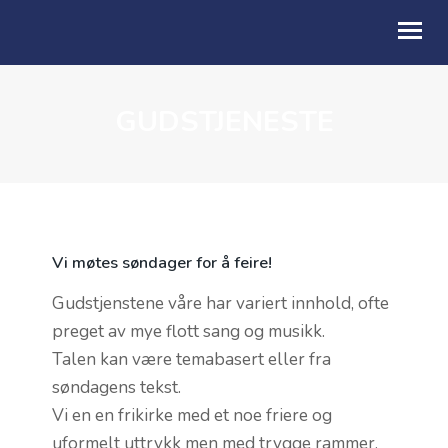
GUDSTJENESTE
OM OSS
BLI MED
KALENDER
ALPHA
Vi møtes søndager for å feire!
TALER
Gudstjenstene våre har variert innhold, ofte
preget av mye flott sang og musikk.
GI EN GAVE
Talen kan være temabasert eller fra
MISJON
søndagens tekst.
Vi en en frikirke med et noe friere og
UTLEIE
uformelt uttrykk men med trygge rammer.