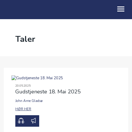
OM OSS
Taler
BLI MED
KALENDER
ALPHA
TALER
20.05.2025
Gudstjeneste 18. Mai 2025
GI EN GAVE
John Arne Gladsø
00:00
28:47
HØR HER
MISJON
UTLEIE