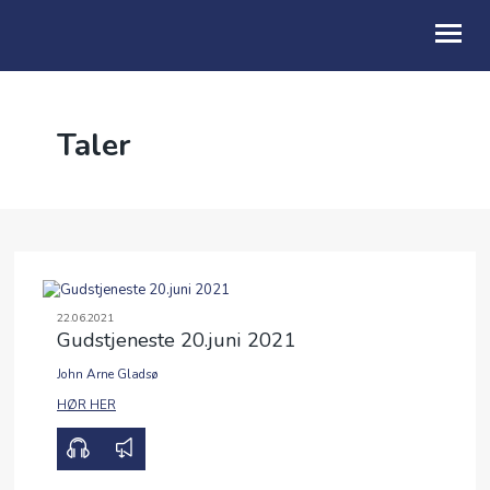
OM OSS
Taler
BLI MED
KALENDER
ALPHA
TALER
22.06.2021
Gudstjeneste 20.juni 2021
GI EN GAVE
John Arne Gladsø
00:00
32:26
HØR HER
MISJON
UTLEIE